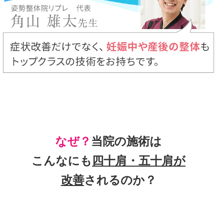
なぜ？
当院の
施術は
こんなにも
四十肩・五十肩
が
改善
されるのか？