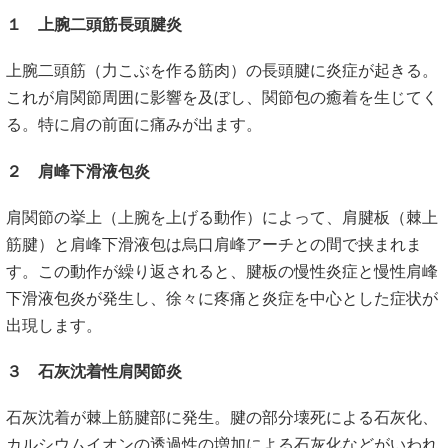
１ 上腕二頭筋長頭腱炎
上腕二頭筋（力こぶを作る筋肉）の長頭腱に炎症が起きる。
これが肩関節周囲に影響を及ぼし、関節包の癒着を生じてく
る。特に肩の前面に痛みが出ます。
２ 肩峰下滑液包炎
肩関節の挙上（上腕を上げる動作）によって、肩腱板（棘上
筋腱）と肩峰下滑液包は烏口肩峰アーチとの間で挟まれま
す。この動作が繰り返されると、腱板の慢性炎症と慢性肩峰
下滑液包炎が発生し、徐々に疼痛と炎症を中心とした症状が
出現します。
３ 石灰沈着性肩関節炎
石灰沈着が棘上筋腱部に発生。腱の部分壊死による石灰化、
カルシウムイオンの透過性の増加による石灰化などがいわれ