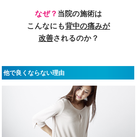
なぜ？
当院の
施術は
こんなにも
背中の痛み
が
改善
されるのか？
他で良くならない理由