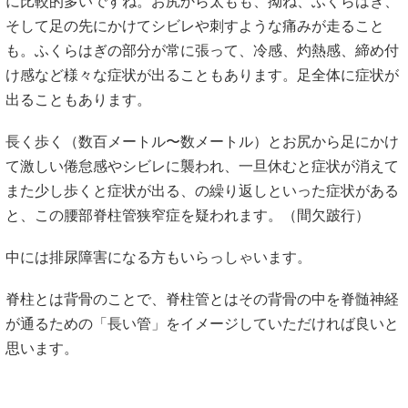
に比較的多いですね。お尻から太もも、拗ね、ふくらはぎ、
そして足の先にかけてシビレや刺すような痛みが走ること
も。ふくらはぎの部分が常に張って、冷感、灼熱感、締め付
け感など様々な症状が出ることもあります。足全体に症状が
出ることもあります。
長く歩く（数百メートル〜数メートル）とお尻から足にかけ
て激しい倦怠感やシビレに襲われ、一旦休むと症状が消えて
また少し歩くと症状が出る、の繰り返しといった症状がある
と、この腰部脊柱管狭窄症を疑われます。（間欠跛行）
中には排尿障害になる方もいらっしゃいます。
脊柱とは背骨のことで、脊柱管とはその背骨の中を脊髄神経
が通るための「長い管」をイメージしていただければ良いと
思います。