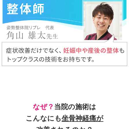
なぜ？
当院の
施術は
こんなにも
坐骨神経痛
が