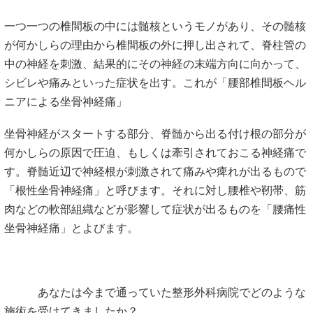
一つ一つの椎間板の中には髄核というモノがあり、その髄核
が何かしらの理由から椎間板の外に押し出されて、脊柱管の
中の神経を刺激、結果的にその神経の末端方向に向かって、
シビレや痛みといった症状を出す。これが「腰部椎間板ヘル
ニアによる坐骨神経痛」
坐骨神経がスタートする部分、脊髄から出る付け根の部分が
何かしらの原因で圧迫、もしくは牽引されておこる神経痛で
す。脊髄近辺で神経根が刺激されて痛みや痺れが出るもので
「根性坐骨神経痛」と呼びます。それに対し腰椎や靭帯、筋
肉などの軟部組織などが影響して症状が出るものを「腰痛性
坐骨神経痛」とよびます。
あなたは今まで通っていた整形外科病院でどのような
施術を受けてきましたか？