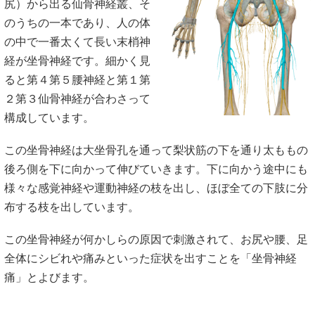
尻）から出る仙骨神経叢、そ
のうちの一本であり、人の体
の中で一番太くて長い末梢神
経が坐骨神経です。細かく見
ると第４第５腰神経と第１第
２第３仙骨神経が合わさって
構成しています。
この坐骨神経は大坐骨孔を通って梨状筋の下を通り太ももの
後ろ側を下に向かって伸びていきます。下に向かう途中にも
様々な感覚神経や運動神経の枝を出し、ほぼ全ての下肢に分
布する枝を出しています。
この坐骨神経が何かしらの原因で刺激されて、お尻や腰、足
全体にシビれや痛みといった症状を出すことを「坐骨神経
痛」とよびます。